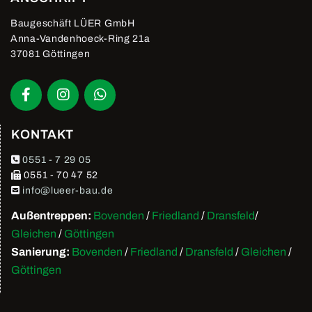
Baugeschäft LÜER GmbH
Anna-Vandenhoeck-Ring 21a
37081 Göttingen
KONTAKT

0551 - 7 29 05

0551 - 70 47 52

info@lueer-bau.de
Außentreppen:
Bovenden
/
Friedland
/
Dransfeld
/
Gleichen
/
Göttingen
Sanierung:
Bovenden
/
Friedland
/
Dransfeld
/
Gleichen
/
Göttingen