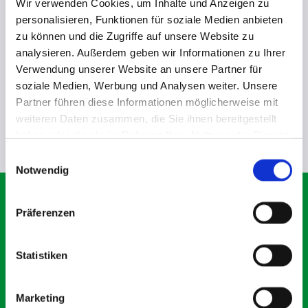
Wir verwenden Cookies, um Inhalte und Anzeigen zu
personalisieren, Funktionen für soziale Medien anbieten
zu können und die Zugriffe auf unsere Website zu
analysieren. Außerdem geben wir Informationen zu Ihrer
Verwendung unserer Website an unsere Partner für
soziale Medien, Werbung und Analysen weiter. Unsere
Partner führen diese Informationen möglicherweise mit
weiteren Daten zusammen, die Sie ihnen bereitgestellt
haben oder die sie im Rahmen Ihrer Nutzung der Dienste
gesammelt haben.
E
Notwendig
i
n
w
UNSERE ARBEITEN
Präferenzen
i
l
Wohnungsbau
l
Statistiken
Gewerbebau
i
g
Marketing
Gründung von Gebäuden
u